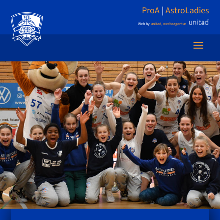
ProA
|
AstroLadies
Web by
unitad, werbeagentur