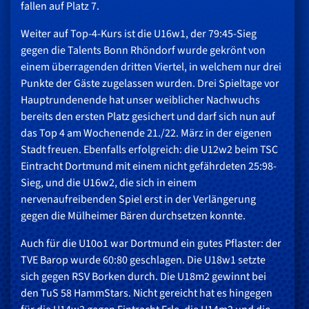
fallen auf Platz 7.
Weiter auf Top-4-Kurs ist die U16w1, der 79:45-Sieg
gegen die
Talents Bonn Rhöndorf wurde gekrönt von
einem überragenden dritten Viertel, in welchem nur drei
Punkte der Gäste zugelassen wurden. Drei Spieltage vor
Hauptrundenende hat unser weiblicher Nachwuchs
bereits den ersten Platz gesichert und darf sich nun auf
das Top 4 am Wochenende 21./22. März in der eigenen
Stadt freuen. Ebenfalls erfolgreich: die U12w2 beim TSC
Eintracht Dortmund mit einem nicht gefährdeten 25:98-
Sieg, und die U16w2, die sich in einem
nervenaufreibenden Spiel erst in der Verlängerung
gegen die Mülheimer Bären durchsetzen konnte.
Auch für die U10o1 war Dortmund ein gutes Pflaster: der
TVE Barop wurde 60:80 geschlagen. Die U18w1 setzte
sich gegen RSV Borken durch. Die U18m2 gewinnt bei
den TuS 58 HammStars. Nicht gereicht hat es hingegen