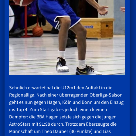
Sehnlich erwartet hat die U12m1 den Auftakt in die
Regionalliga. Nach einer überragenden Oberliga-Saison
geht es nun gegen Hagen, Köln und Bonn um den Einzug
ins Top 4. Zum Start gab es jedoch einen kleinen
Dämpfer: die BBA Hagen setzte sich gegen die jungen
AstroStars mit 91:98 durch. Trotzdem überzeugte die
Mannschaft um Theo Dauber (30 Punkte) und Lias