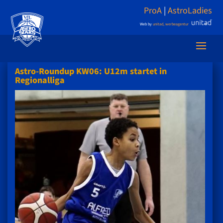
ProA
|
AstroLadies
Web by
unitad, werbeagentur
Astro-Roundup KW06: U12m startet in
Regionalliga